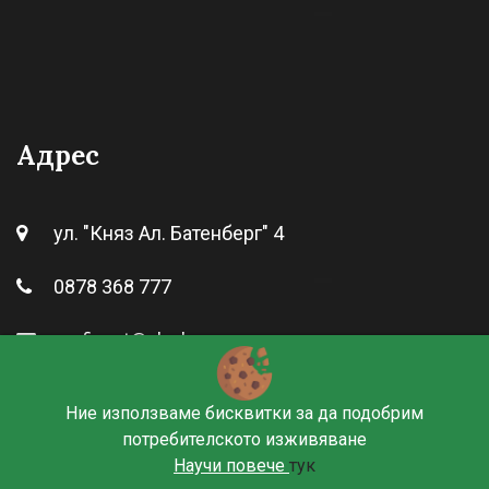
Адрес
ул. "Княз Ал. Батенберг" 4
0878 368 777
profix_vt@abv.bg
Пон - Петък 09:00 - 18:00
Ние използваме бисквитки за да подобрим
потребителското изживяване
Научи повече
тук